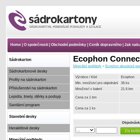
Minerální podhledy -
Ecophon akustické
podhledy - Nosné systémy
Home
|
O společnosti
|
Obchodní podmínky
|
Ceník dopravného
|
Jak nak
Ecophon Connect - Systém
Ecophon Connect T24 |
Ecophon Connect 
www.e-sadrokartony.cz
Sádrokarton
Minerální podhledy
»
Ecophon akustické po
Sádrokartonové desky
Výrobce / Kód
Ecophon
Profily na sádrokarton
Min. množství pro objednání
36 ks
Příslušenství na sádrokarton
Množství v balení
21.6 bm
Lepidla, tmely, stěrky a podsyp
Cena za 1 bm
Sanitární program
Cena za 1 ks
Stavební desky
Objednávk
Heraklitové desky
Minerální podhledy