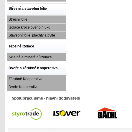
Střešní a stavební fólie
Střešní fólie
Izolace kročejového hluku
Stavební fólie, plachty a pytle
Tepelné izolace
Sklelná a minerální izolace
Dveře a zárubně Kooperativa
Zárubně Kooperativa
Dveře Kooperativa