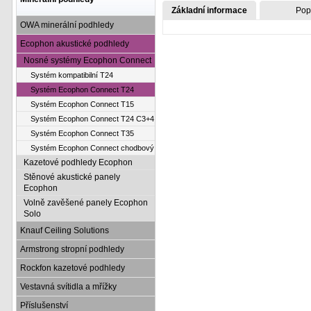
Základní informace
Pop
OWA minerální podhledy
Ecophon akustické podhledy
Nosné systémy Ecophon Connect
Systém kompatibilní T24
Systém Ecophon Connect T24
Systém Ecophon Connect T15
Systém Ecophon Connect T24 C3+4
Systém Ecophon Connect T35
Systém Ecophon Connect chodbový
Kazetové podhledy Ecophon
Stěnové akustické panely
Ecophon
Volně zavěšené panely Ecophon
Solo
Knauf Ceiling Solutions
Armstrong stropní podhledy
Rockfon kazetové podhledy
Vestavná svítidla a mřížky
Příslušenství