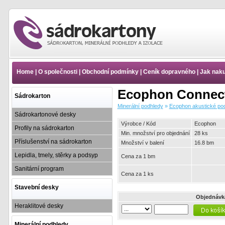
Minerální podhledy -
Ecophon akustické
podhledy - Nosné systémy
Home
|
O společnosti
|
Obchodní podmínky
|
Ceník dopravného
|
Jak nak
Ecophon Connect - Systém
Ecophon Connect T35 |
Ecophon Connect 
www.e-sadrokartony.cz
Sádrokarton
Minerální podhledy
»
Ecophon akustické po
Sádrokartonové desky
Výrobce / Kód
Ecophon
Profily na sádrokarton
Min. množství pro objednání
28 ks
Příslušenství na sádrokarton
Množství v balení
16.8 bm
Lepidla, tmely, stěrky a podsyp
Cena za 1 bm
Sanitární program
Cena za 1 ks
Stavební desky
Objednávk
Heraklitové desky
Minerální podhledy