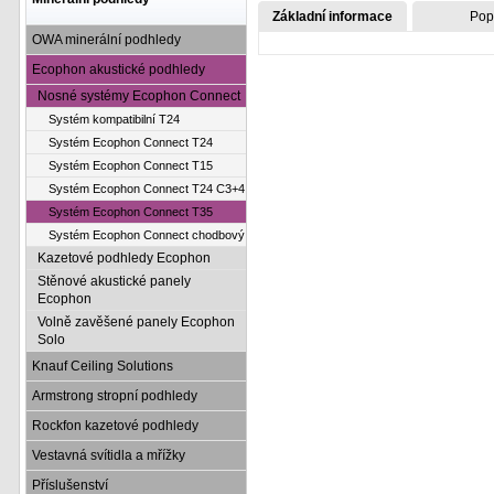
Základní informace
Pop
OWA minerální podhledy
Ecophon akustické podhledy
Nosné systémy Ecophon Connect
Systém kompatibilní T24
Systém Ecophon Connect T24
Systém Ecophon Connect T15
Systém Ecophon Connect T24 C3+4
Systém Ecophon Connect T35
Systém Ecophon Connect chodbový
Kazetové podhledy Ecophon
Stěnové akustické panely
Ecophon
Volně zavěšené panely Ecophon
Solo
Knauf Ceiling Solutions
Armstrong stropní podhledy
Rockfon kazetové podhledy
Vestavná svítidla a mřížky
Příslušenství