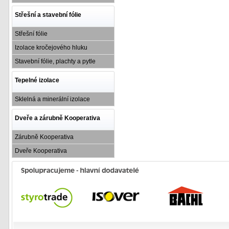
Střešní a stavební fólie
Střešní fólie
Izolace kročejového hluku
Stavební fólie, plachty a pytle
Tepelné izolace
Sklelná a minerální izolace
Dveře a zárubně Kooperativa
Zárubně Kooperativa
Dveře Kooperativa