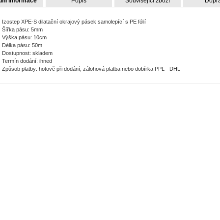
dní informace
Popis
Související zboží
Dopr
Izostep XPE-S dilatační okrajový pásek samolepící s PE fólií
Šířka pásu: 5mm
Výška pásu: 10cm
Délka pásu: 50m
Dostupnost: skladem
Termín dodání: ihned
Způsob platby: hotově při dodání, zálohová platba nebo dobírka PPL - DHL