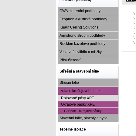
Zákla
OWA minerální podhledy
Ecophon akustické podhledy
Knauf Ceiling Solutions
Armstrong stropní podhledy
Rockfon kazetové podhledy
Vestavná svítidla a mřížky
Příslušenství
Střešní a stavební fólie
Střešní fólie
Izolace kročejového hluku
Rolované pásy XPE
Okrajové pásky XPE
Gunnex - okrajové pásky
Stavební fólie, plachty a pytle
Tepelné izolace