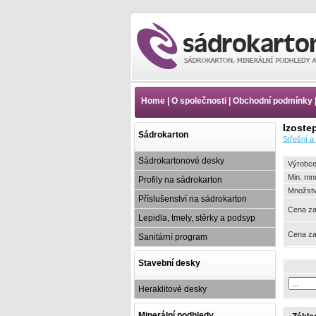
Střešní a stavební fólie -
Izolace kročejového hluku
- Okrajové pásky XPE -
Home
|
O společnosti
|
Obchodní podmínky
Gunnex - okrajové pásky |
www.e-sadrokartony.cz
Izoste
Sádrokarton
Střešní a 
Sádrokartonové desky
Výrobce
Min. mn
Profily na sádrokarton
Množství
Příslušenství na sádrokarton
Cena za
Lepidla, tmely, stěrky a podsyp
Cena za
Sanitární program
Stavební desky
Heraklitové desky
Minerální podhledy