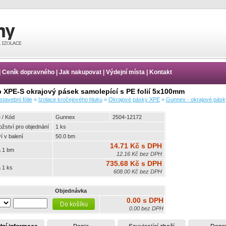
|
Ceník dopravného
|
Jak nakupovat
|
Výdejní místa
|
Kontakt
p XPE-S okrajový pásek samolepící s PE folií 5x100mm
stavební fólie
»
Izolace kročejového hluku
»
Okrajové pásky XPE
»
Gunnex - okrajové pásk
 / Kód
Gunnex
2504-12172
ožství pro objednání
1 ks
 v balení
50.0 bm
14.71 Kč s DPH
 1 bm
12.16 Kč bez DPH
735.68 Kč s DPH
 1 ks
608.00 Kč bez DPH
Objednávka
0.00 s DPH
0.00 bez DPH