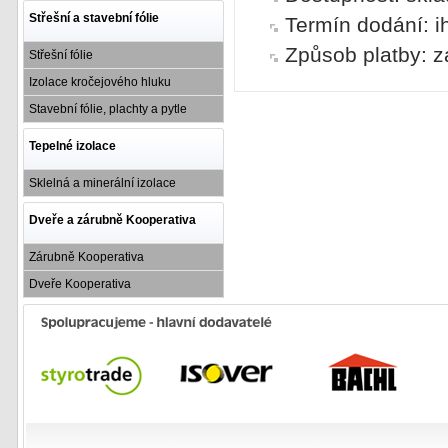
Střešní a stavební fólie
Termín dodání: i
Způsob platby: z
Střešní fólie
Izolace kročejového hluku
Stavební fólie, plachty a pytle
Tepelné izolace
Sklelná a minerální izolace
Dveře a zárubně Kooperativa
Zárubně Kooperativa
Dveře Kooperativa