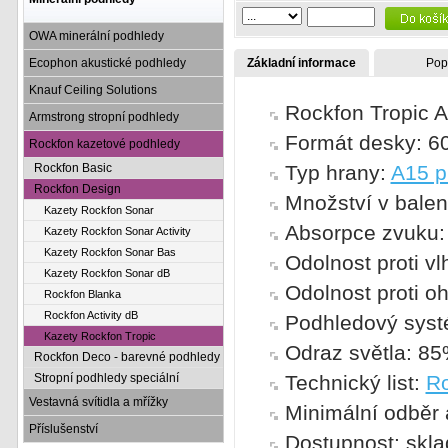
OWA minerální podhledy
Ecophon akustické podhledy
Základní informace
Pop
Knauf Ceiling Solutions
Rockfon Tropic A
Armstrong stropní podhledy
Formát desky: 6
Rockfon kazetové podhledy
Rockfon Basic
Typ hrany:
A15 pr
Rockfon Design
Množství v balen
Kazety Rockfon Sonar
Absorpce zvuku: 
Kazety Rockfon Sonar Activity
Kazety Rockfon Sonar Bas
Odolnost proti v
Kazety Rockfon Sonar dB
Odolnost proti oh
Rockfon Blanka
Rockfon Activity dB
Podhledový sys
Kazety Rockfon Tropic
Odraz světla: 8
Rockfon Deco - barevné podhledy
Stropní podhledy speciální
Technický list:
Ro
Vestavná svítidla a mřížky
Minimální odběr 
Příslušenství
Dostupnost: skl