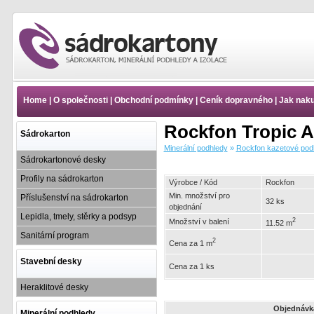
Minerální podhledy -
Rockfon kazetové
podhledy - Rockfon Design
Home
|
O společnosti
|
Obchodní podmínky
|
Ceník dopravného
|
Jak nak
- Kazety Rockfon Tropic |
www.e-sadrokartony.cz
Rockfon Tropic 
Sádrokarton
Minerální podhledy
»
Rockfon kazetové pod
Sádrokartonové desky
Profily na sádrokarton
Výrobce / Kód
Rockfon
Min. množství pro
Příslušenství na sádrokarton
32 ks
objednání
Lepidla, tmely, stěrky a podsyp
2
Množství v balení
11.52 m
Sanitární program
2
Cena za 1 m
Stavební desky
Cena za 1 ks
Heraklitové desky
Objednávk
Minerální podhledy