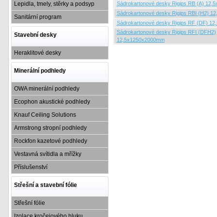
Lepidla, tmely, stěrky a podsyp
Sádrokartonové desky Rigips RB (A) 12
Sádrokartonové desky Rigips RBI (H2) 
Sanitární program
Sádrokartonové desky Rigips RF (DF) 1
Sádrokartonové desky Rigips RFI (DFH2)
Stavební desky
12,5x1250x2000mm
Heraklitové desky
Minerální podhledy
OWA minerální podhledy
Ecophon akustické podhledy
Knauf Ceiling Solutions
Armstrong stropní podhledy
Rockfon kazetové podhledy
Vestavná svítidla a mřížky
Příslušenství
Střešní a stavební fólie
Střešní fólie
Izolace kročejového hluku