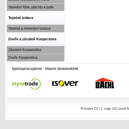
Stavební fólie, plachty a pytle
Tepelné izolace
Sklelná a minerální izolace
Dveře a zárubně Kooperativa
Zárubně Kooperativa
Dveře Kooperativa
Premiant CZ | 1. máje 102 (areál N