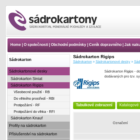
Sádrokarton Rigips -
Sádrokartonové desky -
Sádrokarton - Ceník
Home
|
O společnosti
|
Obchodní podmínky
|
Ceník dopravného
|
Jak nak
Sádrokarton Rigips
Sádrokarton
Sádrokarton
»
Sádrokartonové desky
»
Sád
Sádrokartonové desky
Sádrokarton Rigips - d
dodávaných pro tzv. sy
Sádrokarton Siniat
Sádrokarton Rigips
Všeobecné použití - RB
Do vlhkého prostředí - RBI
Tabulkové zobrazení
Katalogové 
Protipožární - RF
Protipožární do vlhka - RFI
Sádrokarton Knauf
Označení
Profily na sádrokarton
Příslušenství na sádrokarton